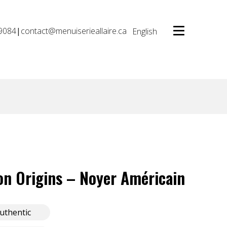
9084
|
contact@menuiserieallaire.ca
English
on Origins – Noyer Américain
uthentic