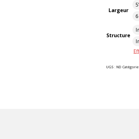
5
Largeur
6
I
Structure
I
Ef
UGS :
ND
Catégorie