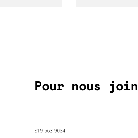
Pour nous join
819-663-9084