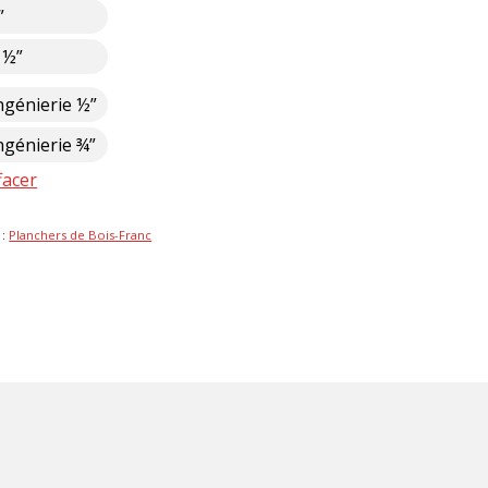
”
 ½”
ngénierie ½”
ngénierie ¾”
facer
 :
Planchers de Bois-Franc