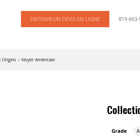
OBTENIR UN DEVIS EN LIGNE
819-663-
n Origins – Noyer Américain
Collecti
Grade
A