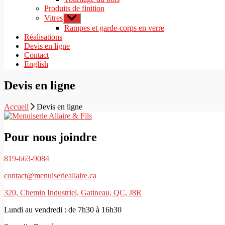
Produits de finition
Vitres
Afficher
le
Rampes et garde-corps en verre
sous-
Réalisations
menu
Devis en ligne
Contact
English
Devis en ligne
Accueil
Devis en ligne
Pour nous joindre
819-663-9084
contact@menuiserieallaire.ca
320, Chemin Industriel, Gatineau, QC, J8R
Lundi au vendredi : de 7h30 à 16h30