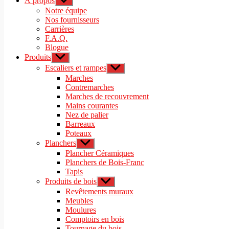
À propos
Afficher
le
Notre équipe
sous-
Nos fournisseurs
menu
Carrières
F.A.Q.
Blogue
Produits
Afficher
le
Escaliers et rampes
Afficher
sous-
le
Marches
menu
sous-
Contremarches
menu
Marches de recouvrement
Mains courantes
Nez de palier
Barreaux
Poteaux
Planchers
Afficher
le
Plancher Céramiques
sous-
Planchers de Bois-Franc
menu
Tapis
Produits de bois
Afficher
le
Revêtements muraux
sous-
Meubles
menu
Moulures
Comptoirs en bois
Tournage du bois