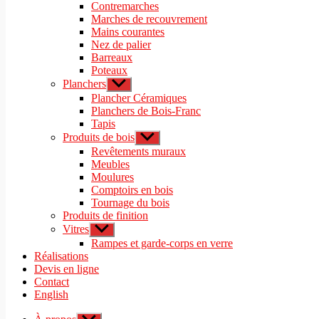
sous-
Contremarches
menu
Marches de recouvrement
Mains courantes
Nez de palier
Barreaux
Poteaux
Planchers
Afficher
le
Plancher Céramiques
sous-
Planchers de Bois-Franc
menu
Tapis
Produits de bois
Afficher
le
Revêtements muraux
sous-
Meubles
menu
Moulures
Comptoirs en bois
Tournage du bois
Produits de finition
Vitres
Afficher
le
Rampes et garde-corps en verre
sous-
Réalisations
menu
Devis en ligne
Contact
English