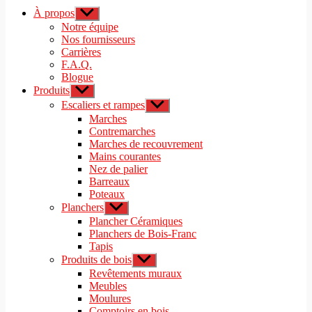
À propos
Afficher
le
Notre équipe
sous-
Nos fournisseurs
menu
Carrières
F.A.Q.
Blogue
Produits
Afficher
le
Escaliers et rampes
Afficher
sous-
le
Marches
menu
sous-
Contremarches
menu
Marches de recouvrement
Mains courantes
Nez de palier
Barreaux
Poteaux
Planchers
Afficher
le
Plancher Céramiques
sous-
Planchers de Bois-Franc
menu
Tapis
Produits de bois
Afficher
le
Revêtements muraux
sous-
Meubles
menu
Moulures
Comptoirs en bois