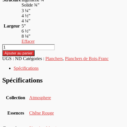
Solide ¾”
3 ¼”
4 ½”
4 ¼”
Largeur
5”
6 ½”
8 ⅛”
Effacer
quantité
de
Ajouter au panier
Collection
UGS :
ND
Catégories :
Planchers
,
Planchers de Bois-Franc
Atmosphere
-
Spécifications
Chêne
Rouge
Spécifications
Collection
Atmosphere
Essences
Chêne Rouge