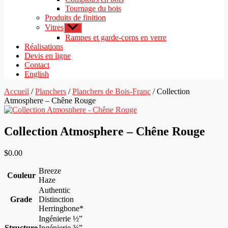
Tournage du bois
Produits de finition
Vitres
Afficher
le
Rampes et garde-corps en verre
sous-
Réalisations
menu
Devis en ligne
Contact
English
Accueil
/
Planchers
/
Planchers de Bois-Franc
/ Collection
Atmosphere – Chêne Rouge
Collection Atmosphere – Chêne Rouge
$
0.00
Breeze
Couleur
Haze
Authentic
Grade
Distinction
Herringbone*
Ingénierie ½”
Structure
Ingénierie ¾”