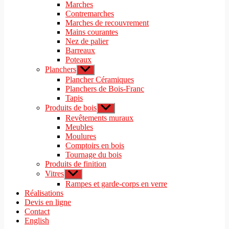
le
Marches
menu
sous-
Contremarches
menu
Marches de recouvrement
Mains courantes
Nez de palier
Barreaux
Poteaux
Planchers
Afficher
le
Plancher Céramiques
sous-
Planchers de Bois-Franc
menu
Tapis
Produits de bois
Afficher
le
Revêtements muraux
sous-
Meubles
menu
Moulures
Comptoirs en bois
Tournage du bois
Produits de finition
Vitres
Afficher
le
Rampes et garde-corps en verre
sous-
Réalisations
menu
Devis en ligne
Contact
English