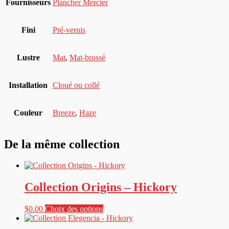
Fournisseurs
Plancher Mercier
Fini
Pré-vernis
Lustre
Mat
,
Mat-brossé
Installation
Cloué ou collé
Couleur
Breeze
,
Haze
De la même collection
Collection Origins – Hickory
Ce
$
0.00
Choix des options
produit
a