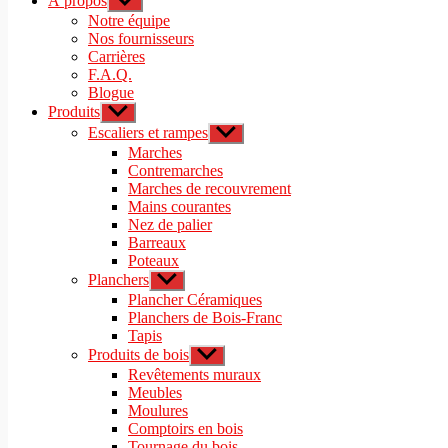
À propos
Afficher
le
Notre équipe
sous-
Nos fournisseurs
menu
Carrières
F.A.Q.
Blogue
Produits
Afficher
le
Escaliers et rampes
Afficher
sous-
le
Marches
menu
sous-
Contremarches
menu
Marches de recouvrement
Mains courantes
Nez de palier
Barreaux
Poteaux
Planchers
Afficher
le
Plancher Céramiques
sous-
Planchers de Bois-Franc
menu
Tapis
Produits de bois
Afficher
le
Revêtements muraux
sous-
Meubles
menu
Moulures
Comptoirs en bois
Tournage du bois