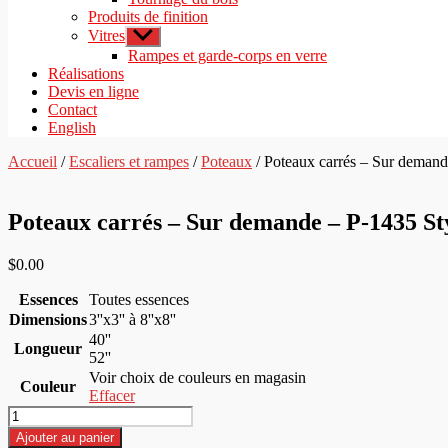
Produits de finition
Vitres
Afficher
le
Rampes et garde-corps en verre
sous-
Réalisations
menu
Devis en ligne
Contact
English
Accueil
/
Escaliers et rampes
/
Poteaux
/ Poteaux carrés – Sur demand
Poteaux carrés – Sur demande – P-1435 St
$
0.00
Essences
Toutes essences
Dimensions
3''x3'' à 8''x8''
40''
Longueur
52''
Voir choix de couleurs en magasin
Couleur
Effacer
quantité
de
Ajouter au panier