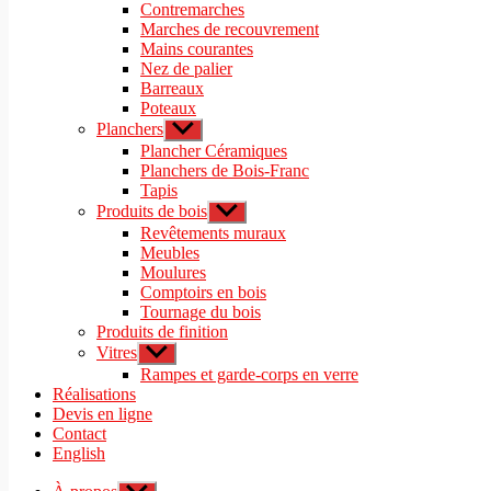
sous-
Contremarches
menu
Marches de recouvrement
Mains courantes
Nez de palier
Barreaux
Poteaux
Planchers
Afficher
le
Plancher Céramiques
sous-
Planchers de Bois-Franc
menu
Tapis
Produits de bois
Afficher
le
Revêtements muraux
sous-
Meubles
menu
Moulures
Comptoirs en bois
Tournage du bois
Produits de finition
Vitres
Afficher
le
Rampes et garde-corps en verre
sous-
Réalisations
menu
Devis en ligne
Contact
English