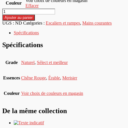
Voir choix de couleurs en magasin
Couleur
Effacer
quantité
de
Ajouter au panier
Main
UGS :
ND
Catégories :
Escaliers et rampes
,
Mains courantes
Courante
-
Spécifications
Carré
Spécifications
Grade
Naturel
,
Sélect et meilleur
Essences
Chêne Rouge
,
Érable
,
Merisier
Couleur
Voir choix de couleurs en magasin
De la même collection