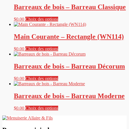
Barreaux de bois – Barreau Classique
Ce
$
0.00
Choix des options
produit
a
plusieurs
Main Courante – Rectangle (WN114)
variations.
Les
Ce
$
0.00
Choix des options
options
produit
peuvent
a
être
plusieurs
Barreaux de bois – Barreau Décorum
choisies
variations.
sur
Les
la
Ce
$
0.00
Choix des options
options
page
produit
peuvent
du
a
être
produit
plusieurs
Barreaux de bois – Barreau Moderne
choisies
variations.
sur
Les
la
Ce
$
0.00
Choix des options
options
page
produit
peuvent
du
a
être
produit
plusieurs
choisies
variations.