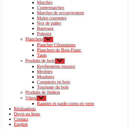
le
Marches
menu
sous-
Contremarches
menu
Marches de recouvrement
Mains courantes
Nez de palier
Barreaux
Poteaux
Planchers
Afficher
le
Plancher Céramiques
sous-
Planchers de Bois-Franc
menu
Tapis
Produits de bois
Afficher
le
Revêtements muraux
sous-
Meubles
menu
Moulures
Comptoirs en bois
Tournage du bois
Produits de finition
Vitres
Afficher
le
Rampes et garde-corps en verre
sous-
Réalisations
menu
Devis en ligne
Contact
English