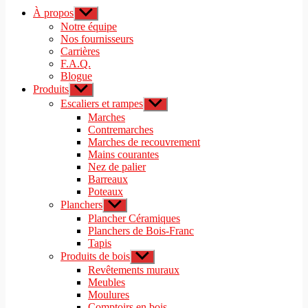
À propos
Afficher
le
Notre équipe
sous-
Nos fournisseurs
menu
Carrières
F.A.Q.
Blogue
Produits
Afficher
le
Escaliers et rampes
Afficher
sous-
le
Marches
menu
sous-
Contremarches
menu
Marches de recouvrement
Mains courantes
Nez de palier
Barreaux
Poteaux
Planchers
Afficher
le
Plancher Céramiques
sous-
Planchers de Bois-Franc
menu
Tapis
Produits de bois
Afficher
le
Revêtements muraux
sous-
Meubles
menu
Moulures
Comptoirs en bois