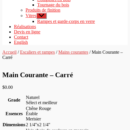
Tournage du bois
Produits de finition
Vitres
Afficher
le
Rampes et garde-corps en verre
sous-
Réalisations
menu
Devis en ligne
Contact
English
Accueil
/
Escaliers et rampes
/
Mains courantes
/ Main Courante –
Carré
Main Courante – Carré
$
0.00
Naturel
Grade
Sélect et meilleur
Chêne Rouge
Essences
Érable
Merisier
Dimensions
2 1/4''x2 1/4''