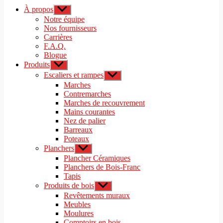
À propos
Afficher
le
Notre équipe
sous-
Nos fournisseurs
menu
Carrières
F.A.Q.
Blogue
Produits
Afficher
le
Escaliers et rampes
Afficher
sous-
le
Marches
menu
sous-
Contremarches
menu
Marches de recouvrement
Mains courantes
Nez de palier
Barreaux
Poteaux
Planchers
Afficher
le
Plancher Céramiques
sous-
Planchers de Bois-Franc
menu
Tapis
Produits de bois
Afficher
le
Revêtements muraux
sous-
Meubles
menu
Moulures
Comptoirs en bois