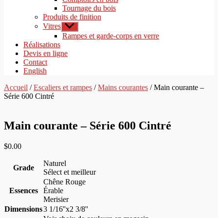
Tournage du bois
Produits de finition
Vitres
Afficher
le
Rampes et garde-corps en verre
sous-
Réalisations
menu
Devis en ligne
Contact
English
Accueil
/
Escaliers et rampes
/
Mains courantes
/ Main courante –
Série 600 Cintré
Main courante – Série 600 Cintré
$
0.00
Naturel
Grade
Sélect et meilleur
Chêne Rouge
Essences
Érable
Merisier
Dimensions
3 1/16''x2 3/8''