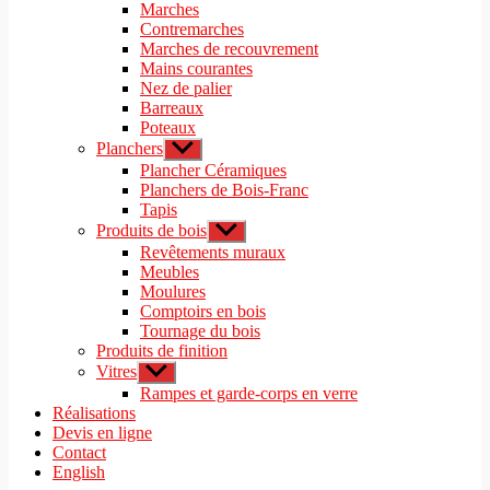
le
Marches
menu
sous-
Contremarches
menu
Marches de recouvrement
Mains courantes
Nez de palier
Barreaux
Poteaux
Planchers
Afficher
le
Plancher Céramiques
sous-
Planchers de Bois-Franc
menu
Tapis
Produits de bois
Afficher
le
Revêtements muraux
sous-
Meubles
menu
Moulures
Comptoirs en bois
Tournage du bois
Produits de finition
Vitres
Afficher
le
Rampes et garde-corps en verre
sous-
Réalisations
menu
Devis en ligne
Contact
English