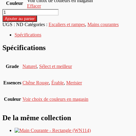
Voir choix de couleurs en magasin
Couleur
Effacer
quantité
de
Ajouter au panier
Main
UGS :
ND
Catégories :
Escaliers et rampes
,
Mains courantes
courante
-
Spécifications
Série
600
Spécifications
Cintré
Grade
Naturel
,
Sélect et meilleur
Essences
Chêne Rouge
,
Érable
,
Merisier
Couleur
Voir choix de couleurs en magasin
De la même collection