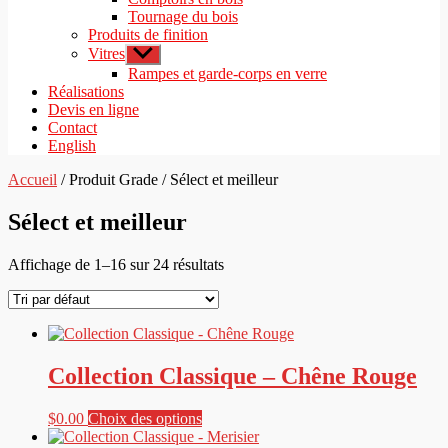
Tournage du bois
Produits de finition
Vitres
Afficher
le
Rampes et garde-corps en verre
sous-
Réalisations
menu
Devis en ligne
Contact
English
Accueil
/ Produit Grade / Sélect et meilleur
Sélect et meilleur
Affichage de 1–16 sur 24 résultats
Collection Classique – Chêne Rouge
Ce
$
0.00
Choix des options
produit