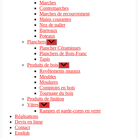
le
Marches
menu
sous-
Contremarches
menu
Marches de recouvrement
Mains courantes
Nez de palier
Barreaux
Poteaux
Planchers
Afficher
le
Plancher Céramiques
sous-
Planchers de Bois-Franc
menu
Tapis
Produits de bois
Afficher
le
Revêtements muraux
sous-
Meubles
menu
Moulures
Comptoirs en bois
Tournage du bois
Produits de finition
Vitres
Afficher
le
Rampes et garde-corps en verre
sous-
Réalisations
menu
Devis en ligne
Contact
English