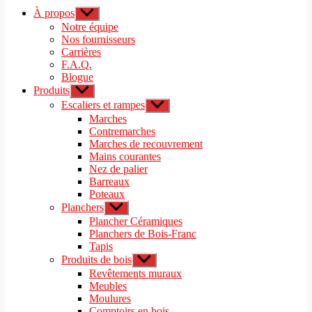
À propos
Afficher
le
Notre équipe
sous-
Nos fournisseurs
menu
Carrières
F.A.Q.
Blogue
Produits
Afficher
le
Escaliers et rampes
Afficher
sous-
le
Marches
menu
sous-
Contremarches
menu
Marches de recouvrement
Mains courantes
Nez de palier
Barreaux
Poteaux
Planchers
Afficher
le
Plancher Céramiques
sous-
Planchers de Bois-Franc
menu
Tapis
Produits de bois
Afficher
le
Revêtements muraux
sous-
Meubles
menu
Moulures
Comptoirs en bois