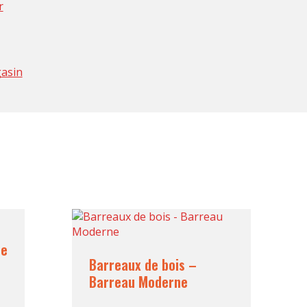
r
gasin
le
Barreaux de bois –
Barreau Moderne