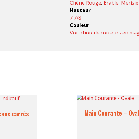
Chêne Rouge
,
Érable
,
Merisie
Hauteur
7 7/8''
Couleur
Voir choix de couleurs en ma
Main Courante – Ova
eaux carrés