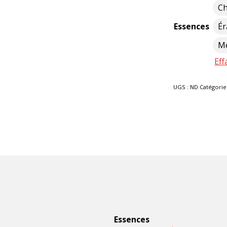
C
Essences
Ér
Me
Eff
UGS :
ND
Catégorie
Essences