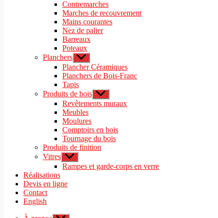
sous-
Contremarches
menu
Marches de recouvrement
Mains courantes
Nez de palier
Barreaux
Poteaux
Planchers
Afficher
le
Plancher Céramiques
sous-
Planchers de Bois-Franc
menu
Tapis
Produits de bois
Afficher
le
Revêtements muraux
sous-
Meubles
menu
Moulures
Comptoirs en bois
Tournage du bois
Produits de finition
Vitres
Afficher
le
Rampes et garde-corps en verre
sous-
Réalisations
menu
Devis en ligne
Contact
English