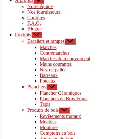
À propos
Afficher
le
Notre équipe
sous-
Nos fournisseurs
menu
Carrières
F.A.Q.
Blogue
Produits
Afficher
le
Escaliers et rampes
Afficher
sous-
le
Marches
menu
sous-
Contremarches
menu
Marches de recouvrement
Mains courantes
Nez de palier
Barreaux
Poteaux
Planchers
Afficher
le
Plancher Céramiques
sous-
Planchers de Bois-Franc
menu
Tapis
Produits de bois
Afficher
le
Revêtements muraux
sous-
Meubles
menu
Moulures
Comptoirs en bois
Tournage du bois