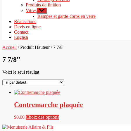
Produits de finition
Vitres
Afficher
le
Rampes et garde-corps en verre
sous-
Réalisations
menu
Devis en ligne
Contact
English
Accueil
/ Produit Hauteur / 7 7/8''
7 7/8''
Voici le seul résultat
Contremarche plaquée
Ce
$
0.00
Choix des options
produit
a