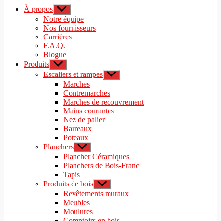
À propos
Afficher
le
Notre équipe
sous-
Nos fournisseurs
menu
Carrières
F.A.Q.
Blogue
Produits
Afficher
le
Escaliers et rampes
Afficher
sous-
le
Marches
menu
sous-
Contremarches
menu
Marches de recouvrement
Mains courantes
Nez de palier
Barreaux
Poteaux
Planchers
Afficher
le
Plancher Céramiques
sous-
Planchers de Bois-Franc
menu
Tapis
Produits de bois
Afficher
le
Revêtements muraux
sous-
Meubles
menu
Moulures
Comptoirs en bois