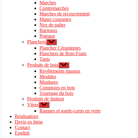
le
Marches
menu
sous-
Contremarches
menu
Marches de recouvrement
Mains courantes
Nez de palier
Barreaux
Poteaux
Planchers
Afficher
le
Plancher Céramiques
sous-
Planchers de Bois-Franc
menu
Tapis
Produits de bois
Afficher
le
Revêtements muraux
sous-
Meubles
menu
Moulures
Comptoirs en bois
Tournage du bois
Produits de finition
Vitres
Afficher
le
Rampes et garde-corps en verre
sous-
Réalisations
menu
Devis en ligne
Contact
English