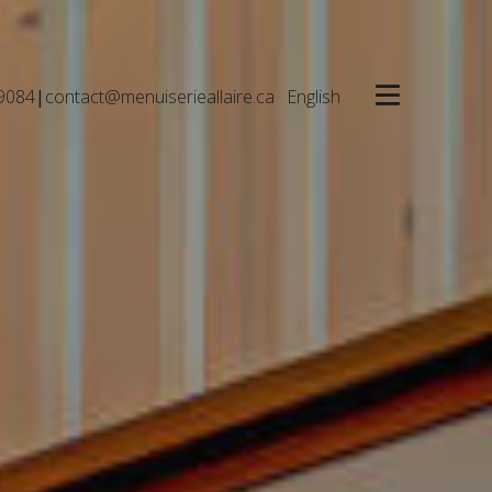
9084
|
contact@menuiserieallaire.ca
English