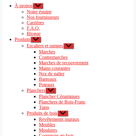
À propos
Afficher
le
Notre équipe
sous-
Nos fournisseurs
menu
Carrières
F.A.Q.
Blogue
Produits
Afficher
le
Escaliers et rampes
Afficher
sous-
le
Marches
menu
sous-
Contremarches
menu
Marches de recouvrement
Mains courantes
Nez de palier
Barreaux
Poteaux
Planchers
Afficher
le
Plancher Céramiques
sous-
Planchers de Bois-Franc
menu
Tapis
Produits de bois
Afficher
le
Revêtements muraux
sous-
Meubles
menu
Moulures
Comptoirs en bois