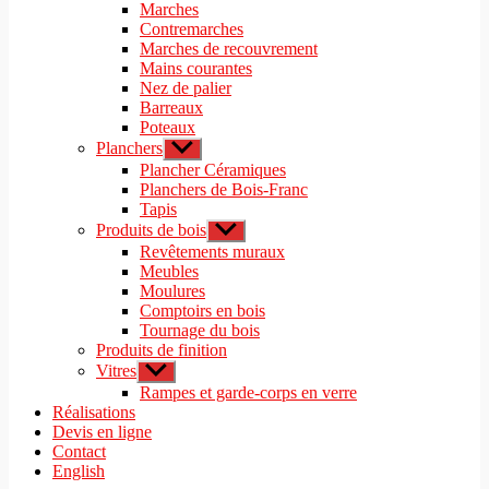
le
Marches
menu
sous-
Contremarches
menu
Marches de recouvrement
Mains courantes
Nez de palier
Barreaux
Poteaux
Planchers
Afficher
le
Plancher Céramiques
sous-
Planchers de Bois-Franc
menu
Tapis
Produits de bois
Afficher
le
Revêtements muraux
sous-
Meubles
menu
Moulures
Comptoirs en bois
Tournage du bois
Produits de finition
Vitres
Afficher
le
Rampes et garde-corps en verre
sous-
Réalisations
menu
Devis en ligne
Contact
English