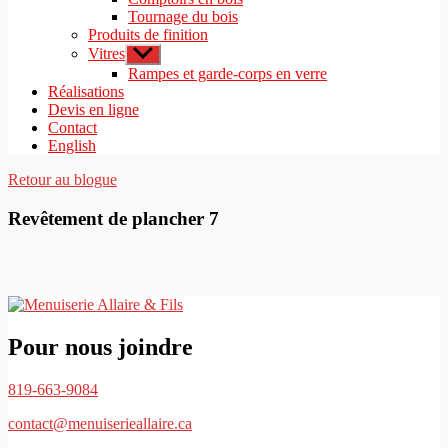
Tournage du bois
Produits de finition
Vitres
Afficher
le
Rampes et garde-corps en verre
sous-
Réalisations
menu
Devis en ligne
Contact
English
Retour au blogue
Revêtement de plancher 7
Pour nous joindre
819-663-9084
contact@menuiserieallaire.ca