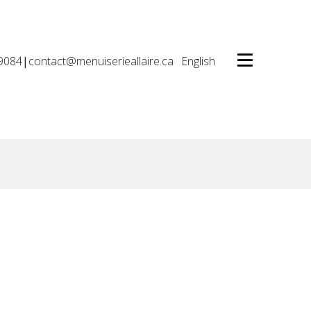
9084
|
contact@menuiserieallaire.ca
English