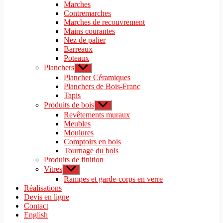
le
Marches
menu
sous-
Contremarches
menu
Marches de recouvrement
Mains courantes
Nez de palier
Barreaux
Poteaux
Planchers
Afficher
le
Plancher Céramiques
sous-
Planchers de Bois-Franc
menu
Tapis
Produits de bois
Afficher
le
Revêtements muraux
sous-
Meubles
menu
Moulures
Comptoirs en bois
Tournage du bois
Produits de finition
Vitres
Afficher
le
Rampes et garde-corps en verre
sous-
Réalisations
menu
Devis en ligne
Contact
English