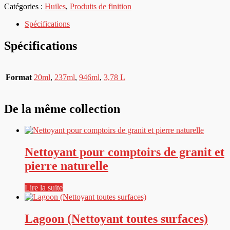
Catégories :
Huiles
,
Produits de finition
Spécifications
Spécifications
Format
20ml
,
237ml
,
946ml
,
3,78 L
De la même collection
Nettoyant pour comptoirs de granit et
pierre naturelle
Lire la suite
Lagoon (Nettoyant toutes surfaces)