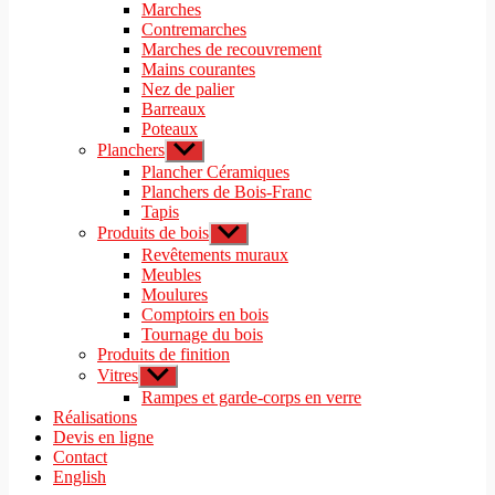
le
Marches
menu
sous-
Contremarches
menu
Marches de recouvrement
Mains courantes
Nez de palier
Barreaux
Poteaux
Planchers
Afficher
le
Plancher Céramiques
sous-
Planchers de Bois-Franc
menu
Tapis
Produits de bois
Afficher
le
Revêtements muraux
sous-
Meubles
menu
Moulures
Comptoirs en bois
Tournage du bois
Produits de finition
Vitres
Afficher
le
Rampes et garde-corps en verre
sous-
Réalisations
menu
Devis en ligne
Contact
English