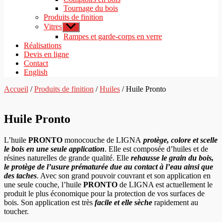
Tournage du bois
Produits de finition
Vitres
Afficher
le
Rampes et garde-corps en verre
sous-
Réalisations
menu
Devis en ligne
Contact
English
Accueil
/
Produits de finition
/
Huiles
/ Huile Pronto
Huile Pronto
L’huile
PRONTO
monocouche de LIGNA
protège, colore et scelle
le bois en une seule application
. Elle est composée d’huiles et de
résines naturelles de grande qualité. Elle
rehausse le grain du bois,
le protège de l’usure prématurée due au contact à l’eau ainsi que
des taches
. Avec son grand pouvoir couvrant et son application en
une seule couche, l’huile
PRONTO
de LIGNA est actuellement le
produit le plus économique pour la protection de vos surfaces de
bois. Son application est très
facile et elle sèche
rapidement au
toucher.