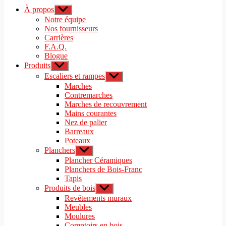
À propos
Afficher
le
Notre équipe
sous-
Nos fournisseurs
menu
Carrières
F.A.Q.
Blogue
Produits
Afficher
le
Escaliers et rampes
Afficher
sous-
le
Marches
menu
sous-
Contremarches
menu
Marches de recouvrement
Mains courantes
Nez de palier
Barreaux
Poteaux
Planchers
Afficher
le
Plancher Céramiques
sous-
Planchers de Bois-Franc
menu
Tapis
Produits de bois
Afficher
le
Revêtements muraux
sous-
Meubles
menu
Moulures
Comptoirs en bois