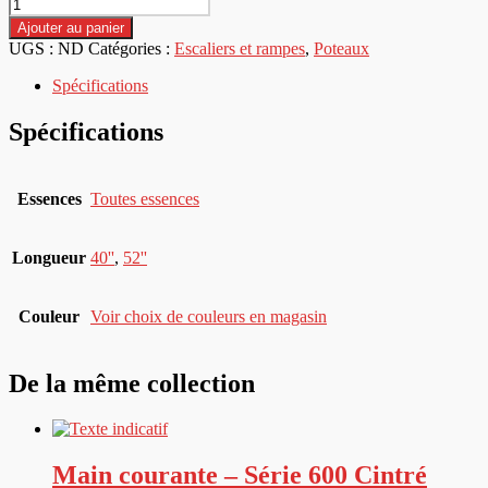
quantité
de
Ajouter au panier
Poteaux
UGS :
ND
Catégories :
Escaliers et rampes
,
Poteaux
carrés
-
Spécifications
Sur
demande
Spécifications
-
P-
130
Essences
Toutes essences
Longueur
40''
,
52''
Couleur
Voir choix de couleurs en magasin
De la même collection
Main courante – Série 600 Cintré