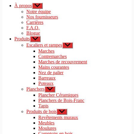
À propos
Afficher
le
Notre équipe
sous-
Nos fournisseurs
menu
Carrières
F.A.Q.
Blogue
Produits
Afficher
le
Escaliers et rampes
Afficher
sous-
le
Marches
menu
sous-
Contremarches
menu
Marches de recouvrement
Mains courantes
Nez de palier
Barreaux
Poteaux
Planchers
Afficher
le
Plancher Céramiques
sous-
Planchers de Bois-Franc
menu
Tapis
Produits de bois
Afficher
le
Revêtements muraux
sous-
Meubles
menu
Moulures
Comptoirs en bois