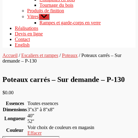
Tournage du bois
Produits de finition
Vitres
Afficher
le
Rampes et garde-corps en verre
sous-
Réalisations
menu
Devis en ligne
Contact
English
Accueil
/
Escaliers et rampes
/
Poteaux
/ Poteaux carrés – Sur
demande – P-130
Poteaux carrés – Sur demande – P-130
$
0.00
Essences
Toutes essences
Dimensions
3''x3'' à 8''x8''
40''
Longueur
52''
Voir choix de couleurs en magasin
Couleur
Effacer