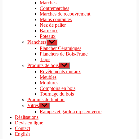
le
Marches
menu
sous-
Contremarches
menu
Marches de recouvrement
Mains courantes
Nez de palier
Barreaux
Poteaux
Planchers
Afficher
le
Plancher Céramiques
sous-
Planchers de Bois-Franc
menu
Tapis
Produits de bois
Afficher
le
Revêtements muraux
sous-
Meubles
menu
Moulures
Comptoirs en bois
Tournage du bois
Produits de finition
Vitres
Afficher
le
Rampes et garde-corps en verre
sous-
Réalisations
menu
Devis en ligne
Contact
English