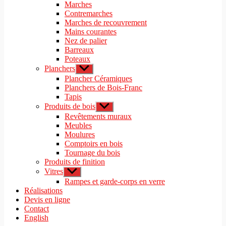
le
Marches
menu
sous-
Contremarches
menu
Marches de recouvrement
Mains courantes
Nez de palier
Barreaux
Poteaux
Planchers
Afficher
le
Plancher Céramiques
sous-
Planchers de Bois-Franc
menu
Tapis
Produits de bois
Afficher
le
Revêtements muraux
sous-
Meubles
menu
Moulures
Comptoirs en bois
Tournage du bois
Produits de finition
Vitres
Afficher
le
Rampes et garde-corps en verre
sous-
Réalisations
menu
Devis en ligne
Contact
English