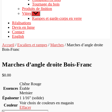
Tournage du bois
Produits de finition
Vitres
Afficher
le
Rampes et garde-corps en verre
sous-
Réalisations
menu
Devis en ligne
Contact
English
Accueil
/
Escaliers et rampes
/
Marches
/ Marches d’angle droite
Bois-Franc
Marches d’angle droite Bois-Franc
$
0.00
Chêne Rouge
Essences
Érable
Merisier
Épaisseur
1 1⁄16” (solide)
Voir choix de couleurs en magasin
Couleur
Effacer
quantité