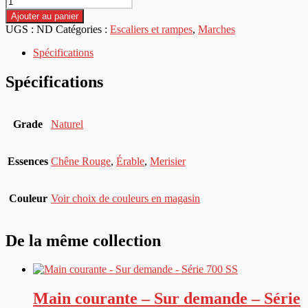
de
Ajouter au panier
Marches
UGS :
ND
Catégories :
Escaliers et rampes
,
Marches
d'angle
droite
Spécifications
Bois-
Franc
Spécifications
Grade
Naturel
Essences
Chêne Rouge
,
Érable
,
Merisier
Couleur
Voir choix de couleurs en magasin
De la même collection
Main courante – Sur demande – Série