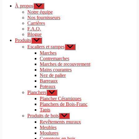
À propos
Afficher
le
Notre équipe
sous-
Nos fournisseurs
menu
Carrières
F.A.Q.
Blogue
Produits
Afficher
le
Escaliers et rampes
Afficher
sous-
le
Marches
menu
sous-
Contremarches
menu
Marches de recouvrement
Mains courantes
Nez de palier
Barreaux
Poteaux
Planchers
Afficher
le
Plancher Céramiques
sous-
Planchers de Bois-Franc
menu
Tapis
Produits de bois
Afficher
le
Revêtements muraux
sous-
Meubles
menu
Moulures
Comptoirs en bois