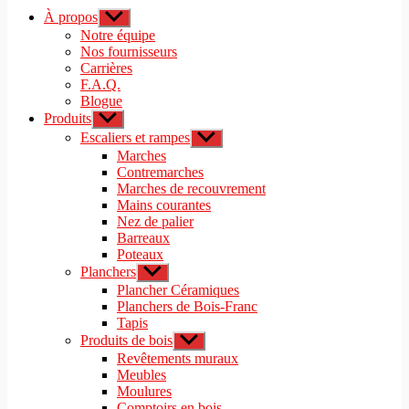
À propos
Afficher
le
Notre équipe
sous-
Nos fournisseurs
menu
Carrières
F.A.Q.
Blogue
Produits
Afficher
le
Escaliers et rampes
Afficher
sous-
le
Marches
menu
sous-
Contremarches
menu
Marches de recouvrement
Mains courantes
Nez de palier
Barreaux
Poteaux
Planchers
Afficher
le
Plancher Céramiques
sous-
Planchers de Bois-Franc
menu
Tapis
Produits de bois
Afficher
le
Revêtements muraux
sous-
Meubles
menu
Moulures
Comptoirs en bois