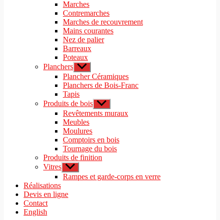
le
Marches
menu
sous-
Contremarches
menu
Marches de recouvrement
Mains courantes
Nez de palier
Barreaux
Poteaux
Planchers
Afficher
le
Plancher Céramiques
sous-
Planchers de Bois-Franc
menu
Tapis
Produits de bois
Afficher
le
Revêtements muraux
sous-
Meubles
menu
Moulures
Comptoirs en bois
Tournage du bois
Produits de finition
Vitres
Afficher
le
Rampes et garde-corps en verre
sous-
Réalisations
menu
Devis en ligne
Contact
English