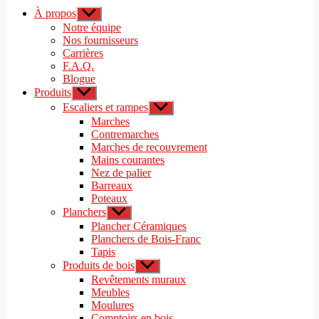
À propos
Afficher
le
Notre équipe
sous-
Nos fournisseurs
menu
Carrières
F.A.Q.
Blogue
Produits
Afficher
le
Escaliers et rampes
Afficher
sous-
le
Marches
menu
sous-
Contremarches
menu
Marches de recouvrement
Mains courantes
Nez de palier
Barreaux
Poteaux
Planchers
Afficher
le
Plancher Céramiques
sous-
Planchers de Bois-Franc
menu
Tapis
Produits de bois
Afficher
le
Revêtements muraux
sous-
Meubles
menu
Moulures
Comptoirs en bois