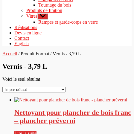
Tournage du bois
Produits de finition
Vitres
Afficher
le
Rampes et garde-corps en verre
sous-
Réalisations
menu
Devis en ligne
Contact
English
Accueil
/ Produit Format / Vernis - 3,79 L
Vernis - 3,79 L
Voici le seul résultat
Nettoyant pour plancher de bois franc
– plancher préverni
Lire la suite