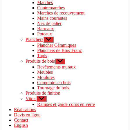
le
Marches
menu
sous-
Contremarches
menu
Marches de recouvrement
Mains courantes
Nez de palier
Barreaux
Poteaux
Planchers
Afficher
le
Plancher Céramiques
sous-
Planchers de Bois-Franc
menu
Tapis
Produits de bois
Afficher
le
Revêtements muraux
sous-
Meubles
menu
Moulures
Comptoirs en bois
Tournage du bois
Produits de finition
Vitres
Afficher
le
Rampes et garde-corps en verre
sous-
Réalisations
menu
Devis en ligne
Contact
English