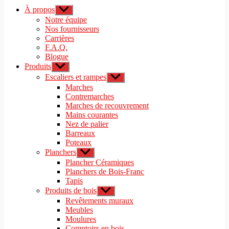
À propos
Afficher
le
Notre équipe
sous-
Nos fournisseurs
menu
Carrières
F.A.Q.
Blogue
Produits
Afficher
le
Escaliers et rampes
Afficher
sous-
le
Marches
menu
sous-
Contremarches
menu
Marches de recouvrement
Mains courantes
Nez de palier
Barreaux
Poteaux
Planchers
Afficher
le
Plancher Céramiques
sous-
Planchers de Bois-Franc
menu
Tapis
Produits de bois
Afficher
le
Revêtements muraux
sous-
Meubles
menu
Moulures
Comptoirs en bois