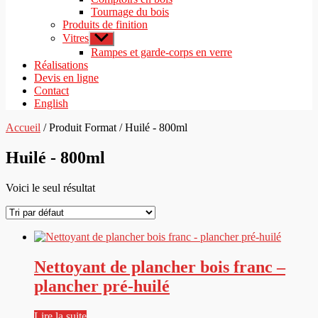
Tournage du bois
Produits de finition
Vitres
Afficher
le
Rampes et garde-corps en verre
sous-
Réalisations
menu
Devis en ligne
Contact
English
Accueil
/ Produit Format / Huilé - 800ml
Huilé - 800ml
Voici le seul résultat
Nettoyant de plancher bois franc –
plancher pré-huilé
Lire la suite