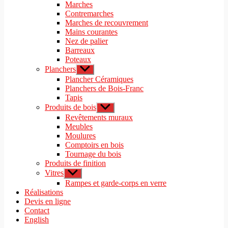
le
Marches
menu
sous-
Contremarches
menu
Marches de recouvrement
Mains courantes
Nez de palier
Barreaux
Poteaux
Planchers
Afficher
le
Plancher Céramiques
sous-
Planchers de Bois-Franc
menu
Tapis
Produits de bois
Afficher
le
Revêtements muraux
sous-
Meubles
menu
Moulures
Comptoirs en bois
Tournage du bois
Produits de finition
Vitres
Afficher
le
Rampes et garde-corps en verre
sous-
Réalisations
menu
Devis en ligne
Contact
English