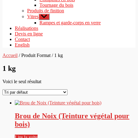
Tournage du bois
Produits de finition
Vitres
Afficher
le
Rampes et garde-corps en verre
sous-
Réalisations
menu
Devis en ligne
Contact
English
Accueil
/ Produit Format / 1 kg
1 kg
Voici le seul résultat
Brou de Noix (Teinture végétal pour
bois)
Lire la suite