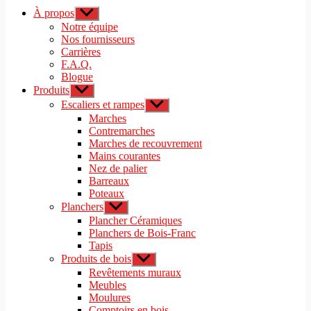
À propos
Afficher
le
Notre équipe
sous-
Nos fournisseurs
menu
Carrières
F.A.Q.
Blogue
Produits
Afficher
le
Escaliers et rampes
Afficher
sous-
le
Marches
menu
sous-
Contremarches
menu
Marches de recouvrement
Mains courantes
Nez de palier
Barreaux
Poteaux
Planchers
Afficher
le
Plancher Céramiques
sous-
Planchers de Bois-Franc
menu
Tapis
Produits de bois
Afficher
le
Revêtements muraux
sous-
Meubles
menu
Moulures
Comptoirs en bois