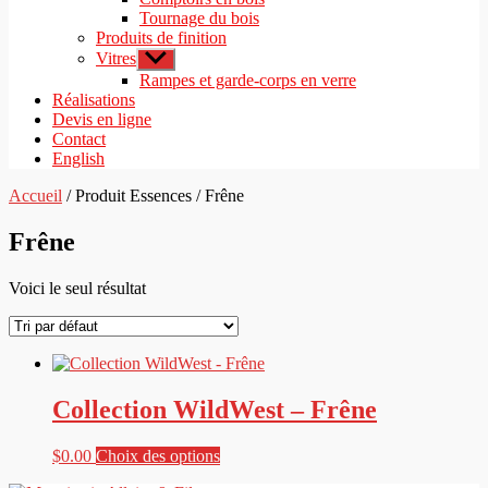
Tournage du bois
Produits de finition
Vitres
Afficher
le
Rampes et garde-corps en verre
sous-
Réalisations
menu
Devis en ligne
Contact
English
Accueil
/ Produit Essences / Frêne
Frêne
Voici le seul résultat
Collection WildWest – Frêne
Ce
$
0.00
Choix des options
produit