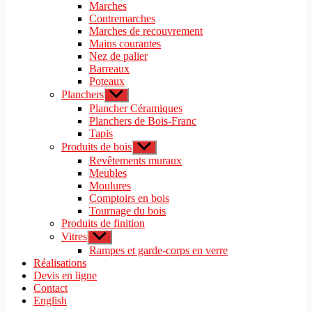
le
Marches
menu
sous-
Contremarches
menu
Marches de recouvrement
Mains courantes
Nez de palier
Barreaux
Poteaux
Planchers
Afficher
le
Plancher Céramiques
sous-
Planchers de Bois-Franc
menu
Tapis
Produits de bois
Afficher
le
Revêtements muraux
sous-
Meubles
menu
Moulures
Comptoirs en bois
Tournage du bois
Produits de finition
Vitres
Afficher
le
Rampes et garde-corps en verre
sous-
Réalisations
menu
Devis en ligne
Contact
English