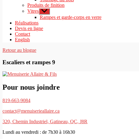
Produits de finition
Vitres
Afficher
le
Rampes et garde-corps en verre
sous-
Réalisations
menu
Devis en ligne
Contact
English
Retour au blogue
Escaliers et rampes 9
Pour nous joindre
819-663-9084
contact@menuiserieallaire.ca
320, Chemin Industriel, Gatineau, QC, J8R
Lundi au vendredi : de 7h30 à 16h30