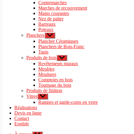
sous-
Contremarches
menu
Marches de recouvrement
Mains courantes
Nez de palier
Barreaux
Poteaux
Planchers
Afficher
le
Plancher Céramiques
sous-
Planchers de Bois-Franc
menu
Tapis
Produits de bois
Afficher
le
Revêtements muraux
sous-
Meubles
menu
Moulures
Comptoirs en bois
Tournage du bois
Produits de finition
Vitres
Afficher
le
Rampes et garde-corps en verre
sous-
Réalisations
menu
Devis en ligne
Contact
English