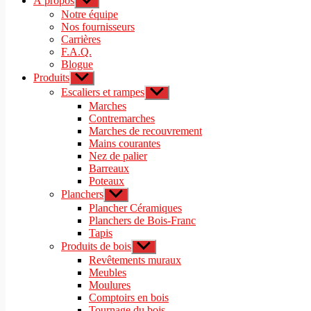
À propos
Afficher
le
Notre équipe
sous-
Nos fournisseurs
menu
Carrières
F.A.Q.
Blogue
Produits
Afficher
le
Escaliers et rampes
Afficher
sous-
le
Marches
menu
sous-
Contremarches
menu
Marches de recouvrement
Mains courantes
Nez de palier
Barreaux
Poteaux
Planchers
Afficher
le
Plancher Céramiques
sous-
Planchers de Bois-Franc
menu
Tapis
Produits de bois
Afficher
le
Revêtements muraux
sous-
Meubles
menu
Moulures
Comptoirs en bois
Tournage du bois