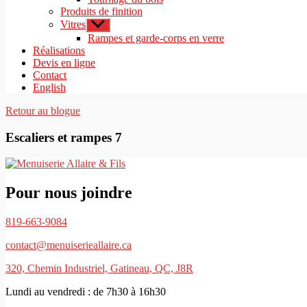
Produits de finition
Vitres
Afficher
le
Rampes et garde-corps en verre
sous-
Réalisations
menu
Devis en ligne
Contact
English
Retour au blogue
Escaliers et rampes 7
Pour nous joindre
819-663-9084
contact@menuiserieallaire.ca
320, Chemin Industriel, Gatineau, QC, J8R
Lundi au vendredi : de 7h30 à 16h30