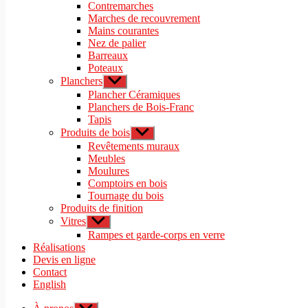
sous-
Contremarches
menu
Marches de recouvrement
Mains courantes
Nez de palier
Barreaux
Poteaux
Planchers
Afficher
le
Plancher Céramiques
sous-
Planchers de Bois-Franc
menu
Tapis
Produits de bois
Afficher
le
Revêtements muraux
sous-
Meubles
menu
Moulures
Comptoirs en bois
Tournage du bois
Produits de finition
Vitres
Afficher
le
Rampes et garde-corps en verre
sous-
Réalisations
menu
Devis en ligne
Contact
English