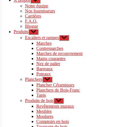
À propos
Afficher
le
Notre équipe
sous-
Nos fournisseurs
menu
Carrières
F.A.Q.
Blogue
Produits
Afficher
le
Escaliers et rampes
Afficher
sous-
le
Marches
menu
sous-
Contremarches
menu
Marches de recouvrement
Mains courantes
Nez de palier
Barreaux
Poteaux
Planchers
Afficher
le
Plancher Céramiques
sous-
Planchers de Bois-Franc
menu
Tapis
Produits de bois
Afficher
le
Revêtements muraux
sous-
Meubles
menu
Moulures
Comptoirs en bois
Tournage du bois