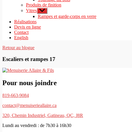
Produits de finition
Vitres
Afficher
le
Rampes et garde-corps en verre
sous-
Réalisations
menu
Devis en ligne
Contact
English
Retour au blogue
Escaliers et rampes 17
Pour nous joindre
819-663-9084
contact@menuiserieallaire.ca
320, Chemin Industriel, Gatineau, QC, J8R
Lundi au vendredi : de 7h30 à 16h30