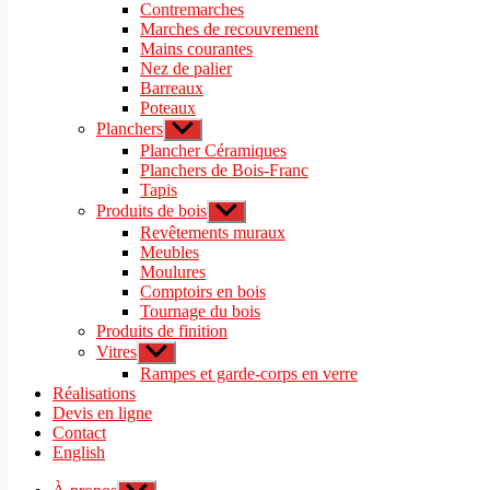
sous-
Contremarches
menu
Marches de recouvrement
Mains courantes
Nez de palier
Barreaux
Poteaux
Planchers
Afficher
le
Plancher Céramiques
sous-
Planchers de Bois-Franc
menu
Tapis
Produits de bois
Afficher
le
Revêtements muraux
sous-
Meubles
menu
Moulures
Comptoirs en bois
Tournage du bois
Produits de finition
Vitres
Afficher
le
Rampes et garde-corps en verre
sous-
Réalisations
menu
Devis en ligne
Contact
English