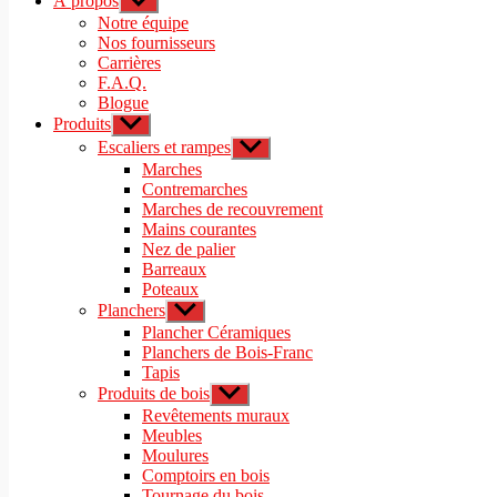
À propos
Afficher
le
Notre équipe
sous-
Nos fournisseurs
menu
Carrières
F.A.Q.
Blogue
Produits
Afficher
le
Escaliers et rampes
Afficher
sous-
le
Marches
menu
sous-
Contremarches
menu
Marches de recouvrement
Mains courantes
Nez de palier
Barreaux
Poteaux
Planchers
Afficher
le
Plancher Céramiques
sous-
Planchers de Bois-Franc
menu
Tapis
Produits de bois
Afficher
le
Revêtements muraux
sous-
Meubles
menu
Moulures
Comptoirs en bois
Tournage du bois