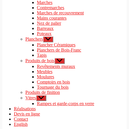
le
Marches
menu
sous-
Contremarches
menu
Marches de recouvrement
Mains courantes
Nez de palier
Barreaux
Poteaux
Planchers
Afficher
le
Plancher Céramiques
sous-
Planchers de Bois-Franc
menu
Tapis
Produits de bois
Afficher
le
Revêtements muraux
sous-
Meubles
menu
Moulures
Comptoirs en bois
Tournage du bois
Produits de finition
Vitres
Afficher
le
Rampes et garde-corps en verre
sous-
Réalisations
menu
Devis en ligne
Contact
English