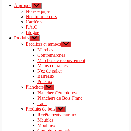
À propos
Afficher
le
Notre équipe
sous-
Nos fournisseurs
menu
Carrières
F.A.Q.
Blogue
Produits
Afficher
le
Escaliers et rampes
Afficher
sous-
le
Marches
menu
sous-
Contremarches
menu
Marches de recouvrement
Mains courantes
Nez de palier
Barreaux
Poteaux
Planchers
Afficher
le
Plancher Céramiques
sous-
Planchers de Bois-Franc
menu
Tapis
Produits de bois
Afficher
le
Revêtements muraux
sous-
Meubles
menu
Moulures
Comptoirs en bois