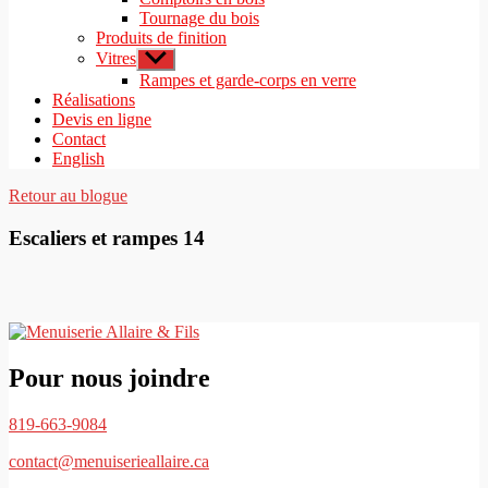
Tournage du bois
Produits de finition
Vitres
Afficher
le
Rampes et garde-corps en verre
sous-
Réalisations
menu
Devis en ligne
Contact
English
Retour au blogue
Escaliers et rampes 14
Pour nous joindre
819-663-9084
contact@menuiserieallaire.ca