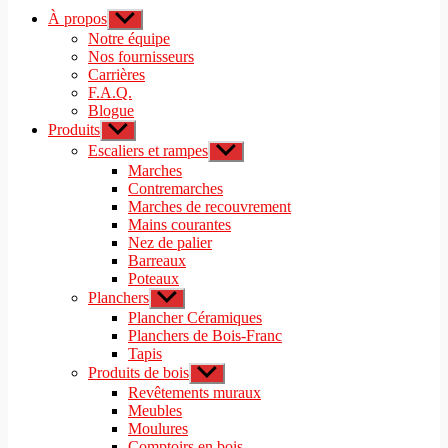
À propos
Afficher
le
Notre équipe
sous-
Nos fournisseurs
menu
Carrières
F.A.Q.
Blogue
Produits
Afficher
le
Escaliers et rampes
Afficher
sous-
le
Marches
menu
sous-
Contremarches
menu
Marches de recouvrement
Mains courantes
Nez de palier
Barreaux
Poteaux
Planchers
Afficher
le
Plancher Céramiques
sous-
Planchers de Bois-Franc
menu
Tapis
Produits de bois
Afficher
le
Revêtements muraux
sous-
Meubles
menu
Moulures
Comptoirs en bois