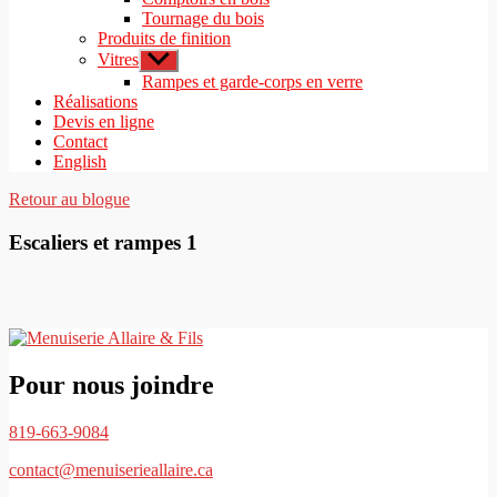
Tournage du bois
Produits de finition
Vitres
Afficher
le
Rampes et garde-corps en verre
sous-
Réalisations
menu
Devis en ligne
Contact
English
Retour au blogue
Escaliers et rampes 1
Pour nous joindre
819-663-9084
contact@menuiserieallaire.ca