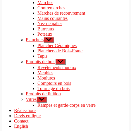
le
Marches
menu
sous-
Contremarches
menu
Marches de recouvrement
Mains courantes
Nez de palier
Barreaux
Poteaux
Planchers
Afficher
le
Plancher Céramiques
sous-
Planchers de Bois-Franc
menu
Tapis
Produits de bois
Afficher
le
Revêtements muraux
sous-
Meubles
menu
Moulures
Comptoirs en bois
Tournage du bois
Produits de finition
Vitres
Afficher
le
Rampes et garde-corps en verre
sous-
Réalisations
menu
Devis en ligne
Contact
English