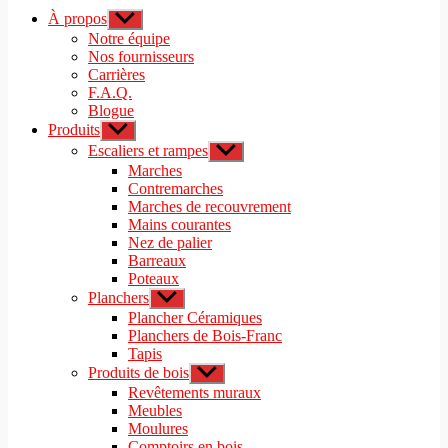
À propos
Afficher
le
Notre équipe
sous-
Nos fournisseurs
menu
Carrières
F.A.Q.
Blogue
Produits
Afficher
le
Escaliers et rampes
Afficher
sous-
le
Marches
menu
sous-
Contremarches
menu
Marches de recouvrement
Mains courantes
Nez de palier
Barreaux
Poteaux
Planchers
Afficher
le
Plancher Céramiques
sous-
Planchers de Bois-Franc
menu
Tapis
Produits de bois
Afficher
le
Revêtements muraux
sous-
Meubles
menu
Moulures
Comptoirs en bois