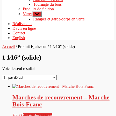
Tournage du bois
Produits de finition
Vitres
Afficher
le
Rampes et garde-corps en verre
sous-
Réalisations
menu
Devis en ligne
Contact
English
Accueil
/ Produit Épaisseur / 1 1⁄16” (solide)
1 1⁄16” (solide)
Voici le seul résultat
Marches de recouvrement – Marche
Bois-Franc
Ce
$
0.00
Choix des options