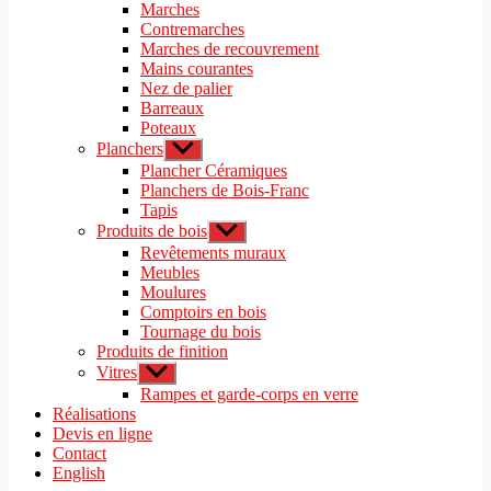
le
Marches
menu
sous-
Contremarches
menu
Marches de recouvrement
Mains courantes
Nez de palier
Barreaux
Poteaux
Planchers
Afficher
le
Plancher Céramiques
sous-
Planchers de Bois-Franc
menu
Tapis
Produits de bois
Afficher
le
Revêtements muraux
sous-
Meubles
menu
Moulures
Comptoirs en bois
Tournage du bois
Produits de finition
Vitres
Afficher
le
Rampes et garde-corps en verre
sous-
Réalisations
menu
Devis en ligne
Contact
English