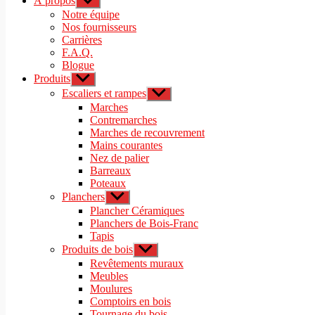
À propos
Afficher
le
Notre équipe
sous-
Nos fournisseurs
menu
Carrières
F.A.Q.
Blogue
Produits
Afficher
le
Escaliers et rampes
Afficher
sous-
le
Marches
menu
sous-
Contremarches
menu
Marches de recouvrement
Mains courantes
Nez de palier
Barreaux
Poteaux
Planchers
Afficher
le
Plancher Céramiques
sous-
Planchers de Bois-Franc
menu
Tapis
Produits de bois
Afficher
le
Revêtements muraux
sous-
Meubles
menu
Moulures
Comptoirs en bois
Tournage du bois