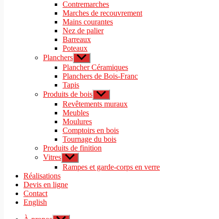
sous-
Contremarches
menu
Marches de recouvrement
Mains courantes
Nez de palier
Barreaux
Poteaux
Planchers
Afficher
le
Plancher Céramiques
sous-
Planchers de Bois-Franc
menu
Tapis
Produits de bois
Afficher
le
Revêtements muraux
sous-
Meubles
menu
Moulures
Comptoirs en bois
Tournage du bois
Produits de finition
Vitres
Afficher
le
Rampes et garde-corps en verre
sous-
Réalisations
menu
Devis en ligne
Contact
English