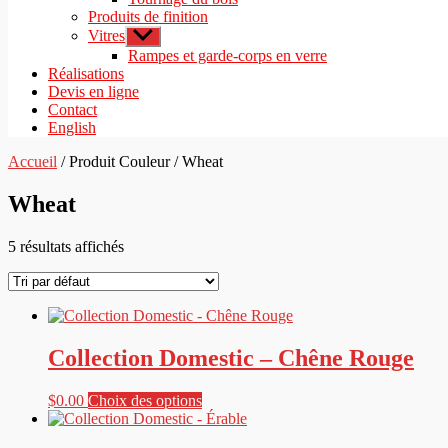
Produits de finition
Vitres
Afficher
le
Rampes et garde-corps en verre
sous-
Réalisations
menu
Devis en ligne
Contact
English
Accueil
/ Produit Couleur / Wheat
Wheat
5 résultats affichés
Collection Domestic – Chêne Rouge
Ce
$
0.00
Choix des options
produit
a