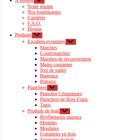
À propos
Afficher
le
Notre équipe
sous-
Nos fournisseurs
menu
Carrières
F.A.Q.
Blogue
Produits
Afficher
le
Escaliers et rampes
Afficher
sous-
le
Marches
menu
sous-
Contremarches
menu
Marches de recouvrement
Mains courantes
Nez de palier
Barreaux
Poteaux
Planchers
Afficher
le
Plancher Céramiques
sous-
Planchers de Bois-Franc
menu
Tapis
Produits de bois
Afficher
le
Revêtements muraux
sous-
Meubles
menu
Moulures
Comptoirs en bois
Tournage du bois