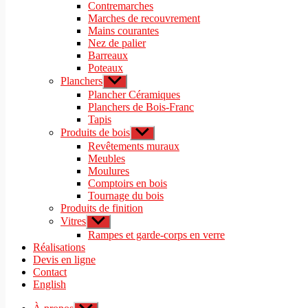
sous-
Contremarches
menu
Marches de recouvrement
Mains courantes
Nez de palier
Barreaux
Poteaux
Planchers
Afficher
le
Plancher Céramiques
sous-
Planchers de Bois-Franc
menu
Tapis
Produits de bois
Afficher
le
Revêtements muraux
sous-
Meubles
menu
Moulures
Comptoirs en bois
Tournage du bois
Produits de finition
Vitres
Afficher
le
Rampes et garde-corps en verre
sous-
Réalisations
menu
Devis en ligne
Contact
English