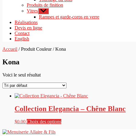
Produits de finition
Vitres
Afficher
le
Rampes et garde-corps en verre
sous-
Réalisations
menu
Devis en ligne
Contact
English
Accueil
/ Produit Couleur / Kona
Kona
Voici le seul résultat
Collection Elegancia – Chêne Blanc
Ce
$
0.00
Choix des options
produit
a