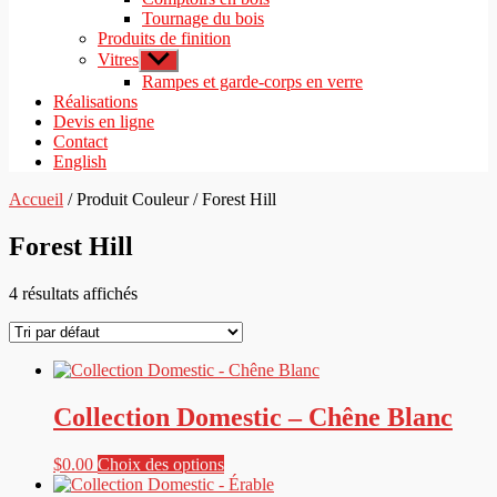
Tournage du bois
Produits de finition
Vitres
Afficher
le
Rampes et garde-corps en verre
sous-
Réalisations
menu
Devis en ligne
Contact
English
Accueil
/ Produit Couleur / Forest Hill
Forest Hill
4 résultats affichés
Collection Domestic – Chêne Blanc
Ce
$
0.00
Choix des options
produit