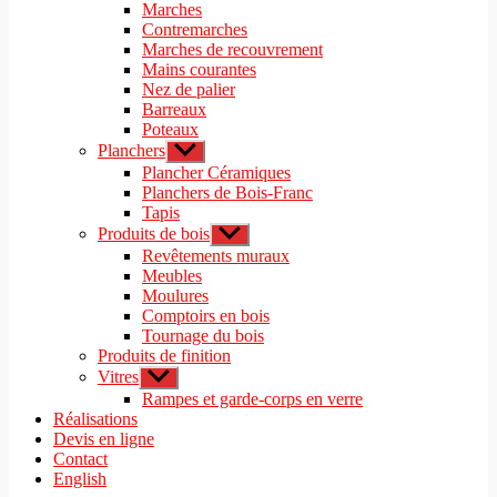
le
Marches
menu
sous-
Contremarches
menu
Marches de recouvrement
Mains courantes
Nez de palier
Barreaux
Poteaux
Planchers
Afficher
le
Plancher Céramiques
sous-
Planchers de Bois-Franc
menu
Tapis
Produits de bois
Afficher
le
Revêtements muraux
sous-
Meubles
menu
Moulures
Comptoirs en bois
Tournage du bois
Produits de finition
Vitres
Afficher
le
Rampes et garde-corps en verre
sous-
Réalisations
menu
Devis en ligne
Contact
English