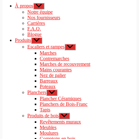
À propos
Afficher
le
Notre équipe
sous-
Nos fournisseurs
menu
Carrières
F.A.Q.
Blogue
Produits
Afficher
le
Escaliers et rampes
Afficher
sous-
le
Marches
menu
sous-
Contremarches
menu
Marches de recouvrement
Mains courantes
Nez de palier
Barreaux
Poteaux
Planchers
Afficher
le
Plancher Céramiques
sous-
Planchers de Bois-Franc
menu
Tapis
Produits de bois
Afficher
le
Revêtements muraux
sous-
Meubles
menu
Moulures
Comptoirs en bois