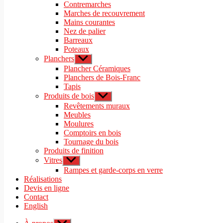
sous-
Contremarches
menu
Marches de recouvrement
Mains courantes
Nez de palier
Barreaux
Poteaux
Planchers
Afficher
le
Plancher Céramiques
sous-
Planchers de Bois-Franc
menu
Tapis
Produits de bois
Afficher
le
Revêtements muraux
sous-
Meubles
menu
Moulures
Comptoirs en bois
Tournage du bois
Produits de finition
Vitres
Afficher
le
Rampes et garde-corps en verre
sous-
Réalisations
menu
Devis en ligne
Contact
English