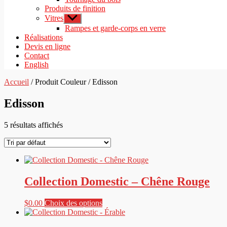
Produits de finition
Vitres
Afficher
le
Rampes et garde-corps en verre
sous-
Réalisations
menu
Devis en ligne
Contact
English
Accueil
/ Produit Couleur / Edisson
Edisson
5 résultats affichés
Collection Domestic – Chêne Rouge
Ce
$
0.00
Choix des options
produit
a