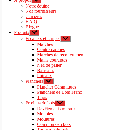
À propos
Afficher
le
Notre équipe
sous-
Nos fournisseurs
menu
Carrières
F.A.Q.
Blogue
Produits
Afficher
le
Escaliers et rampes
Afficher
sous-
le
Marches
menu
sous-
Contremarches
menu
Marches de recouvrement
Mains courantes
Nez de palier
Barreaux
Poteaux
Planchers
Afficher
le
Plancher Céramiques
sous-
Planchers de Bois-Franc
menu
Tapis
Produits de bois
Afficher
le
Revêtements muraux
sous-
Meubles
menu
Moulures
Comptoirs en bois
Tournage du bois