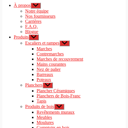
À propos
Afficher
le
Notre équipe
sous-
Nos fournisseurs
menu
Carrières
F.A.Q.
Blogue
Produits
Afficher
le
Escaliers et rampes
Afficher
sous-
le
Marches
menu
sous-
Contremarches
menu
Marches de recouvrement
Mains courantes
Nez de palier
Barreaux
Poteaux
Planchers
Afficher
le
Plancher Céramiques
sous-
Planchers de Bois-Franc
menu
Tapis
Produits de bois
Afficher
le
Revêtements muraux
sous-
Meubles
menu
Moulures
Comptoirs en bois