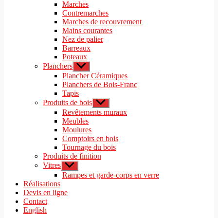
le
Marches
menu
sous-
Contremarches
menu
Marches de recouvrement
Mains courantes
Nez de palier
Barreaux
Poteaux
Planchers
Afficher
le
Plancher Céramiques
sous-
Planchers de Bois-Franc
menu
Tapis
Produits de bois
Afficher
le
Revêtements muraux
sous-
Meubles
menu
Moulures
Comptoirs en bois
Tournage du bois
Produits de finition
Vitres
Afficher
le
Rampes et garde-corps en verre
sous-
Réalisations
menu
Devis en ligne
Contact
English