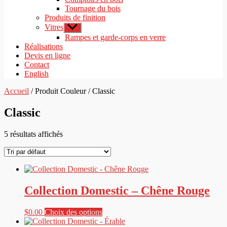
Tournage du bois
Produits de finition
Vitres
Afficher
le
Rampes et garde-corps en verre
sous-
Réalisations
menu
Devis en ligne
Contact
English
Accueil
/ Produit Couleur / Classic
Classic
5 résultats affichés
Collection Domestic – Chêne Rouge
Ce
$
0.00
Choix des options
produit